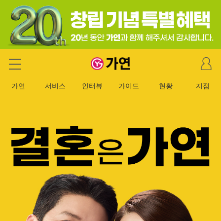
마
가연 결혼정보회사
이
페
가연
서비스
인터뷰
가이드
현황
지점
이
지