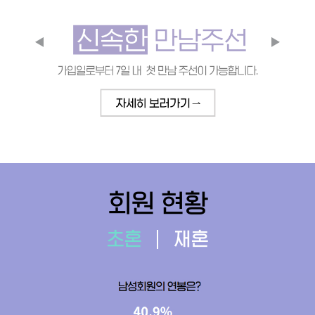
회원 현황
초혼
재혼