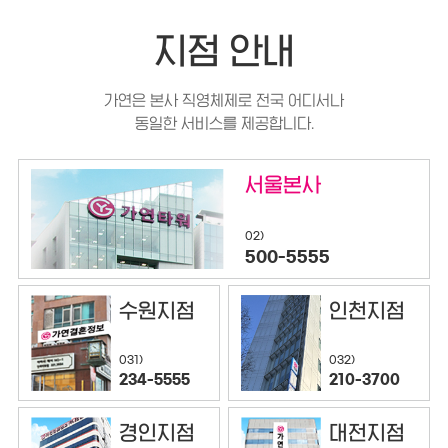
지점 안내
가연은 본사 직영체제로 전국 어디서나
동일한 서비스를 제공합니다.
서울본사
02)
500-5555
수원지점
인천지점
032)
031)
210-3700
234-5555
경인지점
대전지점