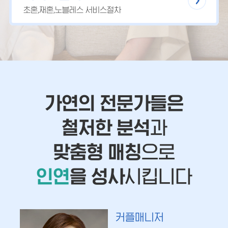
초혼,재혼,노블레스 서비스절차
가연의 전문가들은
철저한 분석
과
맞춤형 매칭
으로
인연
을 성사
시킵니다
커플매니저