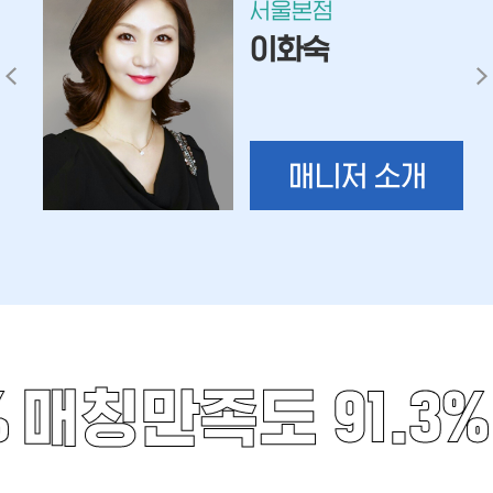
서울본점
이화숙
매니저 소개
%
매칭만족도 91.3%