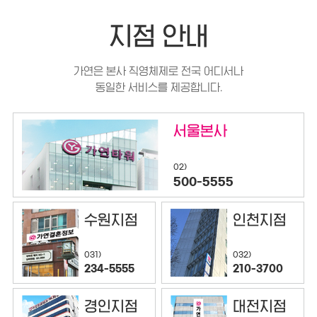
지점 안내
가연은 본사 직영체제로 전국 어디서나
동일한 서비스를 제공합니다.
서울본사
02)
500-5555
수원지점
인천지점
032)
031)
210-3700
234-5555
경인지점
대전지점