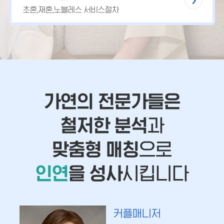
초혼,재혼,노블레스 서비스절차
가연의 전문가들은
철저한 분석
과
맞춤형 매칭
으로
인연
을 성사
시킵니다
커플매니저