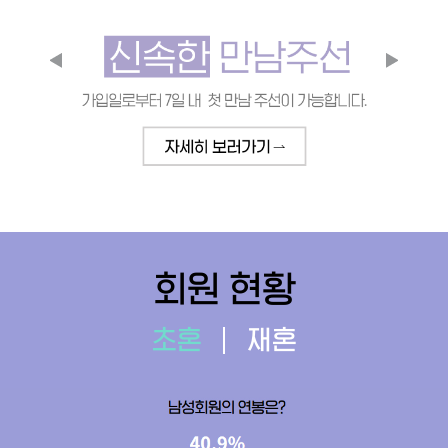
회원 현황
초혼
재혼