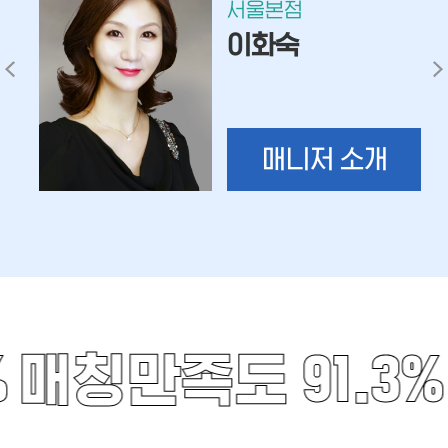
서울본점
이화숙
매니저 소개
%
매칭만족도 91.3%