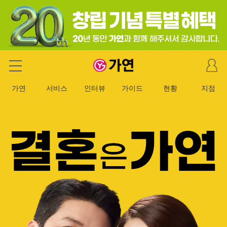
마
가연 결혼정보회사
이
페
가연
서비스
인터뷰
가이드
현황
지점
이
지