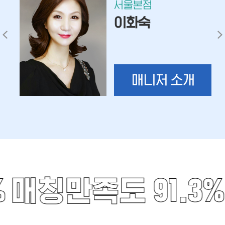
서울본점
이화숙
매니저 소개
%
매칭만족도 91.3%