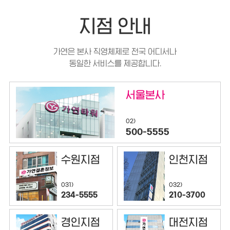
지점 안내
가연은 본사 직영체제로 전국 어디서나
동일한 서비스를 제공합니다.
서울본사
02)
500-5555
수원지점
인천지점
032)
031)
210-3700
234-5555
경인지점
대전지점