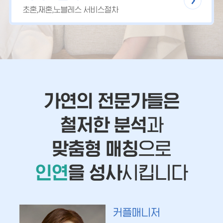
초혼,재혼,노블레스 서비스절차
가연의 전문가들은
철저한 분석
과
맞춤형 매칭
으로
인연
을 성사
시킵니다
커플매니저