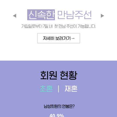
회원 현황
초혼
재혼