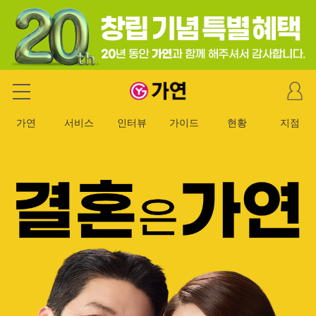
마
가연 결혼정보회사
이
페
가연
서비스
인터뷰
가이드
현황
지점
이
지