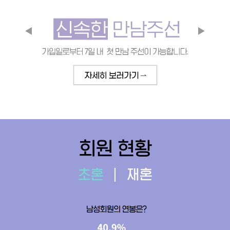
회원 현황
초혼
재혼