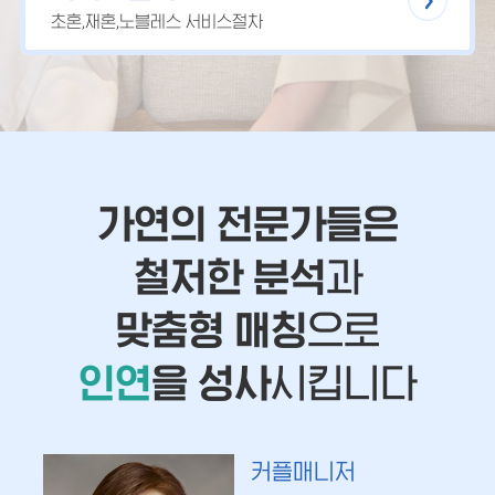
초혼,재혼,노블레스 서비스절차
가연의 전문가들은
철저한 분석
과
맞춤형 매칭
으로
인연
을 성사
시킵니다
커플매니저