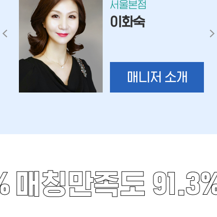
서울본점
이화숙
매니저 소개
%
매칭만족도 91.3