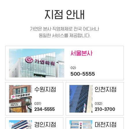
지점 안내
가연은 본사 직영체제로 전국 어디서나
동일한 서비스를 제공합니다.
서울본사
02)
500-5555
수원지점
인천지점
032)
031)
210-3700
234-5555
경인지점
대전지점