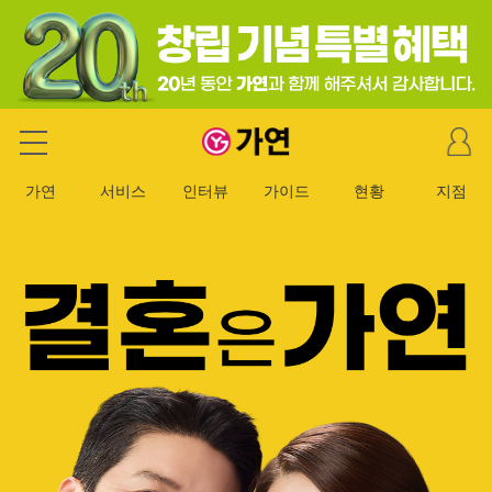
마
가연 결혼정보회사
이
페
가연
서비스
인터뷰
가이드
현황
지점
이
지