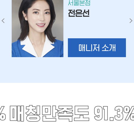
서울본점
전은선
매니저 소개
%
매칭만족도 91.3