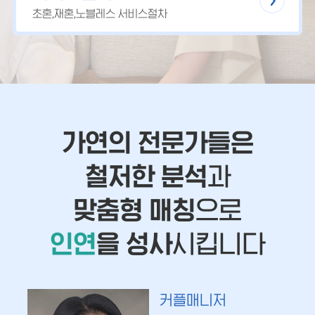
초혼,재혼,노블레스 서비스절차
가연의 전문가들은
철저한 분석
과
맞춤형 매칭
으로
인연
을 성사
시킵니다
커플매니저