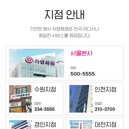
지점 안내
가연은 본사 직영체제로 전국 어디서나
동일한 서비스를 제공합니다.
서울본사
02)
500-5555
수원지점
인천지점
032)
031)
210-3700
234-5555
경인지점
대전지점