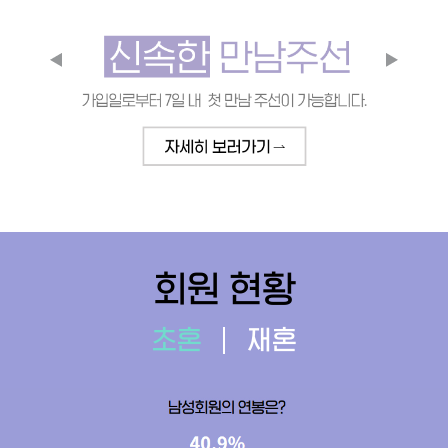
회원 현황
초혼
재혼