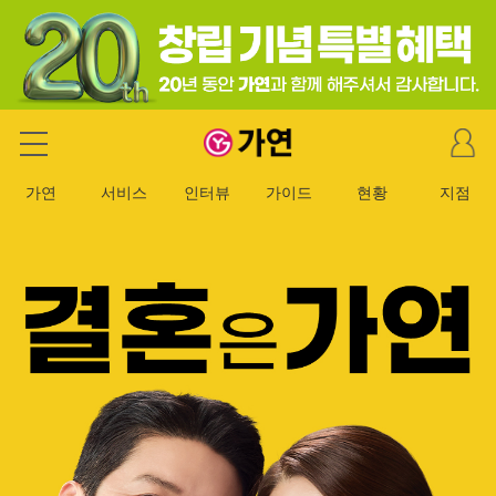
마
가연 결혼정보회사
이
페
가연
서비스
인터뷰
가이드
현황
지점
이
지