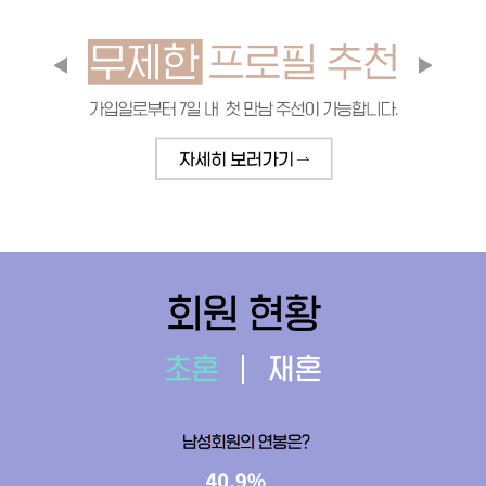
회원 현황
초혼
재혼