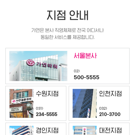
지점 안내
가연은 본사 직영체제로 전국 어디서나
동일한 서비스를 제공합니다.
서울본사
02)
500-5555
수원지점
인천지점
032)
031)
210-3700
234-5555
경인지점
대전지점