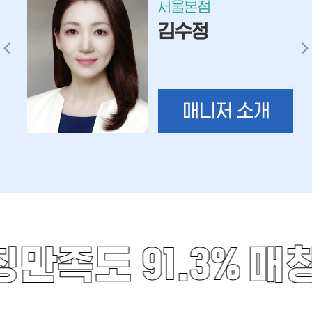
서울본점
김수정
매니저 소개
만족도 91.3%
매칭