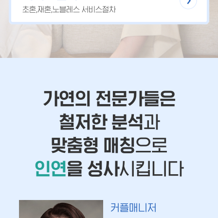
초혼,재혼,노블레스 서비스절차
가연의 전문가들은
철저한 분석
과
맞춤형 매칭
으로
인연
을 성사
시킵니다
커플매니저