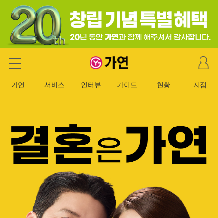
마
가연 결혼정보회사
이
페
가연
서비스
인터뷰
가이드
현황
지점
이
지