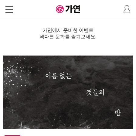
마
이
페
이
지
가연에서 준비한 이벤트
색다른 문화를 즐겨보세요.