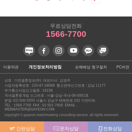
음
무료상담전화
1566-7700
개인정보처리방침
이용약관
손해배상 청구절차
PC버전
상호 : 가연결혼정보(주) 대표이사 : 김영주
사업자등록번호 : 220-87-28068 통신판매신고번호 : 강남 11177
부가통신사업신고필증 : 10238
국내결혼중개업 신고번호 : 서울-강남-국내-08-0001호
본점: 02) 500-5555 서울시 강남구 테헤란로 232 가연타워
TEL :
1566-7700
FAX : 02-501-7600 EMAIL :
WEBMASTER@GAYEON.COM
copyright © gayeon matchmaking consulting service. all rights reserved.
간편상담
문자상담
전화상담