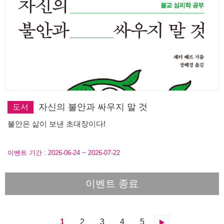
자신의 불안과 싸우지 말 것
도서
불안은 삶이 보낸 초대장이다!
이벤트 기간 :
2026-06-24
~
2026-07-22
이벤트 종료
다
1
2
3
4
5