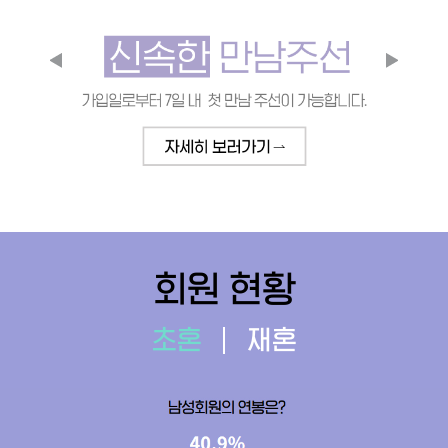
회원 현황
초혼
재혼