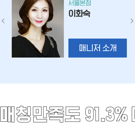
서울본점
이화숙
매니저 소개
매칭만족도 91.3%