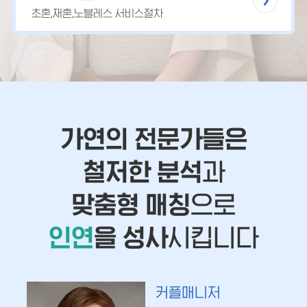
초혼,재혼,노블레스 서비스절차
가연의 전문가들은
철저한 분석
과
맞춤형 매칭
으로
인연
을 성사
시킵니다
커플매니저