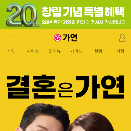
마
가연 결혼정보회사
이
페
가연
서비스
인터뷰
가이드
현황
지점
이
지