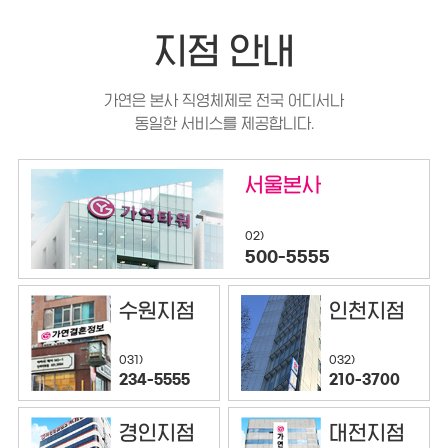
지점 안내
가연은 본사 직영체제로 전국 어디서나
동일한 서비스를 제공합니다.
서울본사
02)
500-5555
수원지점
인천지점
032)
031)
210-3700
234-5555
경인지점
대전지점