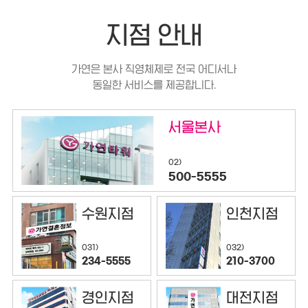
지점 안내
가연은 본사 직영체제로 전국 어디서나
동일한 서비스를 제공합니다.
서울본사
02)
500-5555
수원지점
인천지점
032)
031)
210-3700
234-5555
경인지점
대전지점