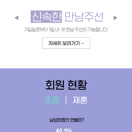
회원 현황
초혼
재혼