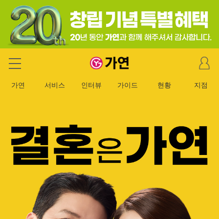
마
가연 결혼정보회사
이
페
가연
서비스
인터뷰
가이드
현황
지점
이
지