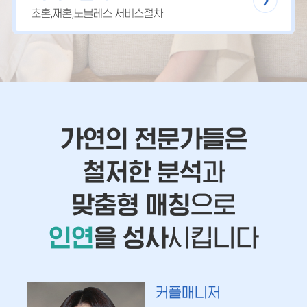
초혼,재혼,노블레스 서비스절차
가연의 전문가들은
철저한 분석
과
맞춤형 매칭
으로
인연
을 성사
시킵니다
커플매니저