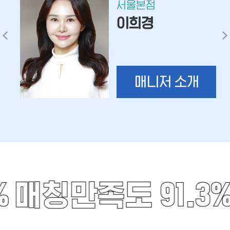
서울본점
이희경
매니저 소개
%
매칭만족도 91.3