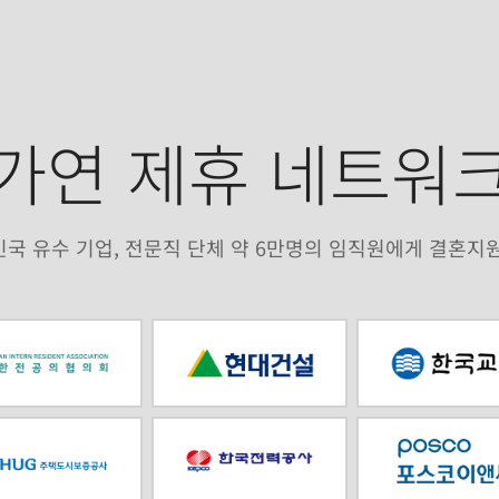
e
l
e
가연 제휴 네트워
n
o
국 유수 기업, 전문직 단체 약 6만명의 임직원에게 결혼지
w