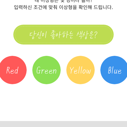
입력하신 조건에 맞춰 이상형을 확인해 드립니다.
당신이 좋아하는 색상은?
R
G
Y
B
e
r
e
l
d
e
l
u