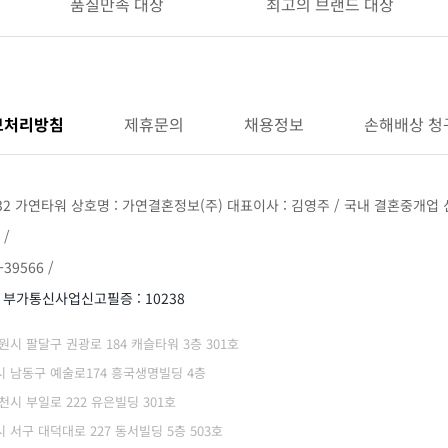
품질만족 대상
최고의 브랜드 대상
보처리방침
제휴문의
채용정보
손해배상 청
32 가연타워 상호명 : 가연결혼정보(주) 대표이사 : 김영주 / 국내 결혼중개업 신
 /
39566 /
/ 부가통신사업신고필증 : 10238
 수원시 팔달구 권광로 184 캐슬타워 3층 301호
광역시 남동구 예술로174 흥국생명빌딩 4층
부천시 부일로 222 유은빌딩 301호
역시 서구 대덕대로 227 동서빌딩 5층 503호