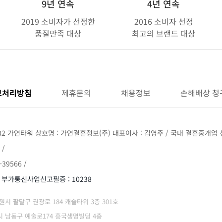
9년 연속
4년 연속
2019 소비자가 선정한
2016 소비자 선정
품질만족 대상
최고의 브랜드 대상
보처리방침
제휴문의
채용정보
손해배상 청
32 가연타워 상호명 : 가연결혼정보(주) 대표이사 : 김영주 / 국내 결혼중개업 신
 /
39566 /
/ 부가통신사업신고필증 : 10238
 수원시 팔달구 권광로 184 캐슬타워 3층 301호
광역시 남동구 예술로174 흥국생명빌딩 4층