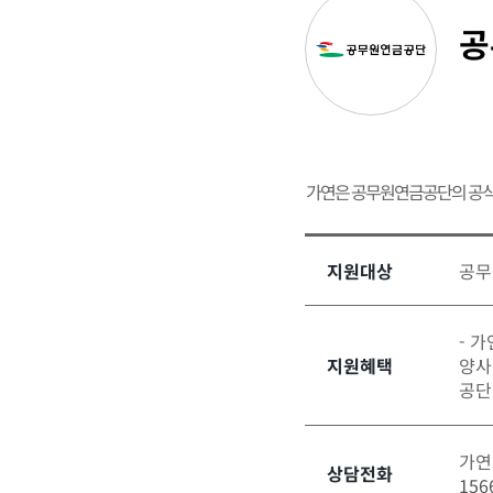
공
가연은 공무원연금공단의 공식
지원대상
공무
- 
지원혜택
양사
공단
가연
상담전화
156