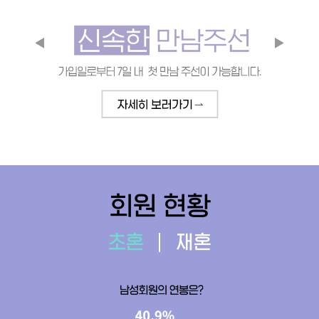
회원 현황
초혼
재혼