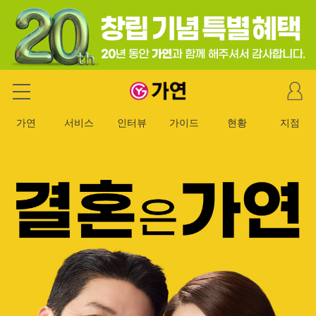
마
가연 결혼정보회사
이
페
가연
서비스
인터뷰
가이드
현황
지점
이
지