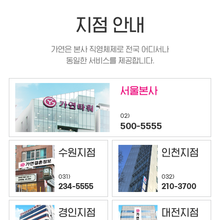
지점 안내
가연은 본사 직영체제로 전국 어디서나
동일한 서비스를 제공합니다.
서울본사
02)
500-5555
수원지점
인천지점
032)
031)
210-3700
234-5555
경인지점
대전지점