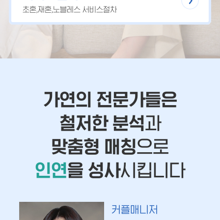
초혼,재혼,노블레스 서비스절차
가연의 전문가들은
철저한 분석
과
맞춤형 매칭
으로
인연
을 성사
시킵니다
커플매니저