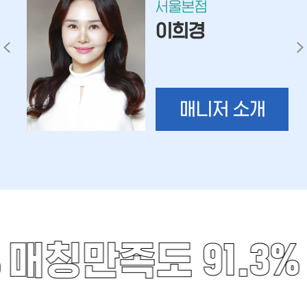
서울본점
이희경
매니저 소개
%
매칭만족도 91.3%