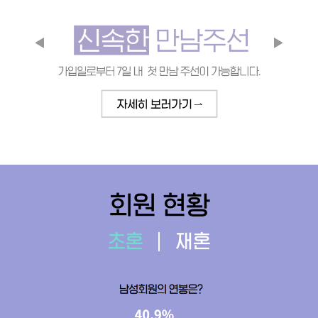
회원 현황
초혼
재혼