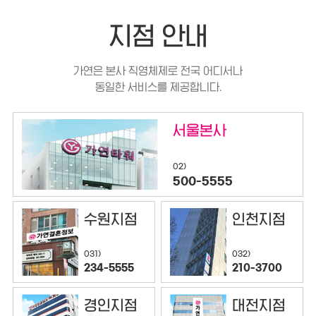
지점 안내
가연은 본사 직영체제로 전국 어디서나
동일한 서비스를 제공합니다.
서울본사
02)
500-5555
수원지점
인천지점
032)
031)
210-3700
234-5555
경인지점
대전지점