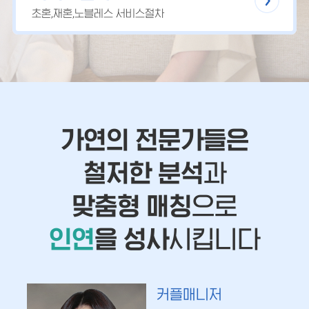
초혼,재혼,노블레스 서비스절차
가연의 전문가들은
철저한 분석
과
맞춤형 매칭
으로
인연
을 성사
시킵니다
커플매니저