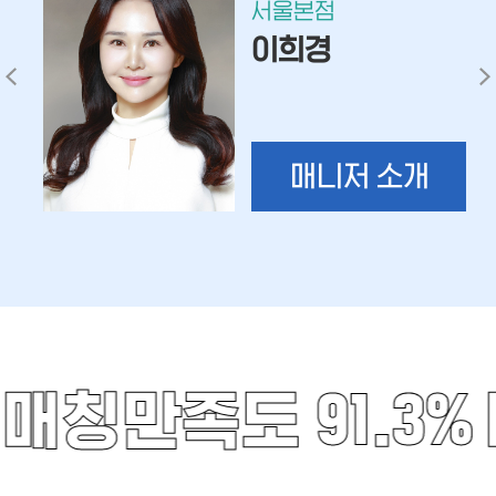
서울본점
이희경
매니저 소개
매칭만족도 91.3%