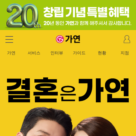
마
가연 결혼정보회사
이
페
가연
서비스
인터뷰
가이드
현황
지점
이
지