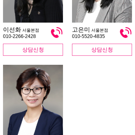
이
고
이선화
고은미
서울본점
서울본점
선
은
화
미
010-2266-2428
010-5520-4835
상담신청
상담신청