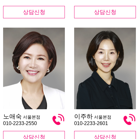
상담신청
상담신청
노
이
노애숙
이주하
서울본점
서울본점
애
주
숙
하
010-2233-2550
010-2233-2601
상담신청
상담신청