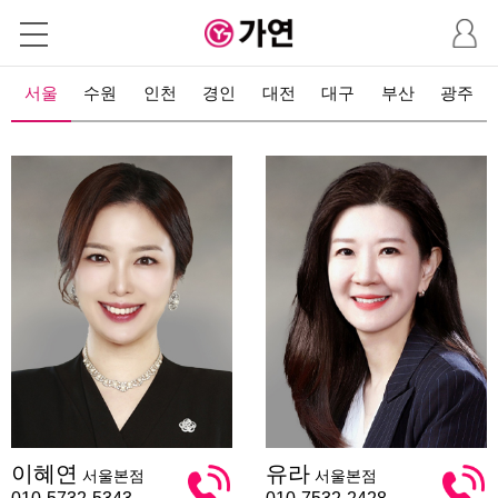
마
이
페
이
서울
수원
인천
경인
대전
대구
부산
광주
지
이
유
이혜연
유라
서울본점
서울본점
혜
라
연