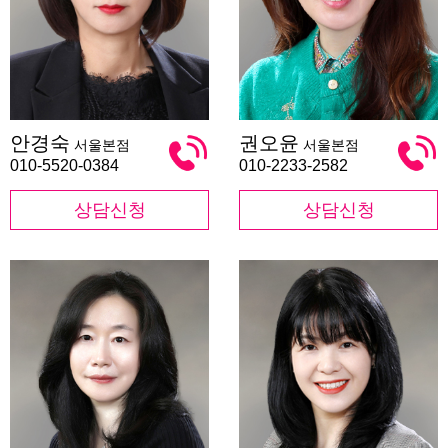
안
권
안경숙
권오윤
서울본점
서울본점
경
오
숙
윤
010-5520-0384
010-2233-2582
상담신청
상담신청