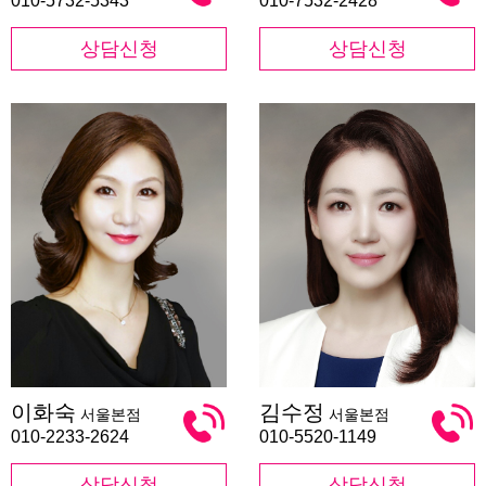
010-5732-5343
010-7532-2428
상담신청
상담신청
이
김
이화숙
김수정
서울본점
서울본점
화
수
숙
정
010-2233-2624
010-5520-1149
상담신청
상담신청