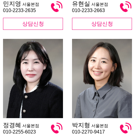
민지영
유현실
서울본점
서울본점
지
현
영
실
010-2233-2635
010-2233-2663
상담신청
상담신청
정
박
정경혜
박지형
서울본점
서울본점
경
지
혜
형
010-2255-6023
010-2270-9417