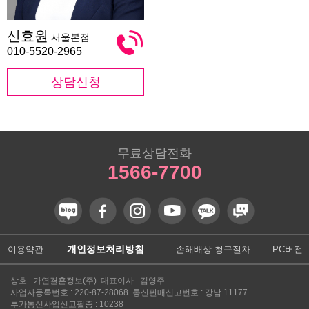
신
신효원
서울본점
효
원
010-5520-2965
상담신청
무료상담전화
1566-7700
개인정보처리방침
이용약관
손해배상 청구절차
PC버전
상호 : 가연결혼정보(주) 대표이사 : 김영주
사업자등록번호 : 220-87-28068 통신판매신고번호 : 강남 11177
부가통신사업신고필증 : 10238