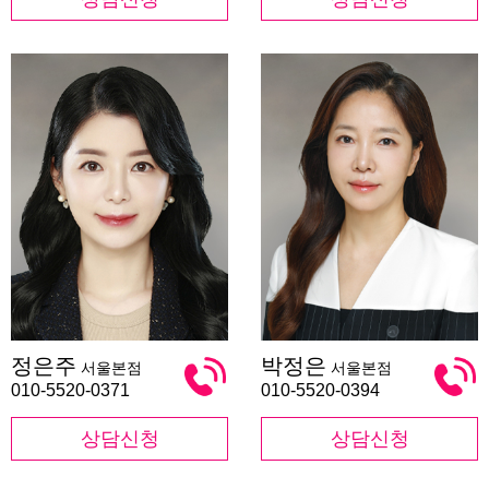
정
박
정은주
박정은
서울본점
서울본점
은
정
주
은
010-5520-0371
010-5520-0394
상담신청
상담신청