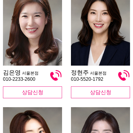
김
정
김은영
정현주
서울본점
서울본점
은
현
영
주
010-2233-2600
010-5520-1792
상담신청
상담신청