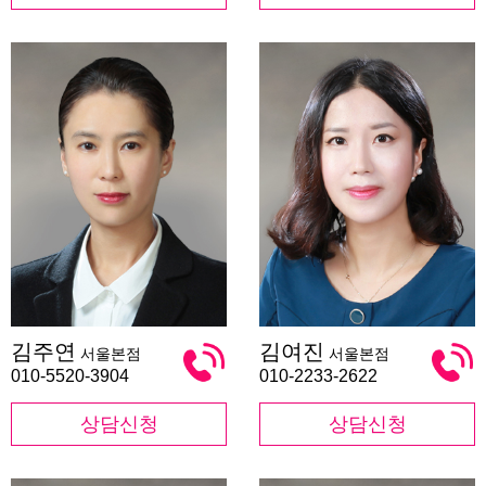
김
김
김주연
김여진
서울본점
서울본점
주
여
연
진
010-5520-3904
010-2233-2622
상담신청
상담신청