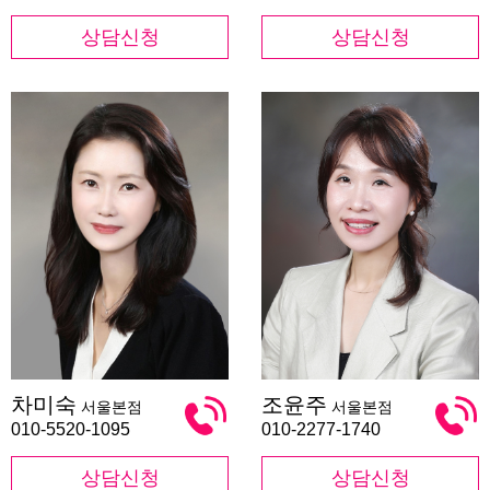
상담신청
상담신청
차
조
차미숙
조윤주
서울본점
서울본점
미
윤
숙
주
010-5520-1095
010-2277-1740
상담신청
상담신청