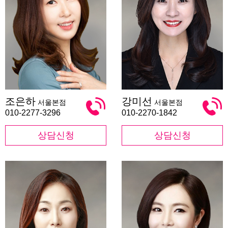
조
강
조은하
강미선
서울본점
서울본점
은
미
하
선
010-2277-3296
010-2270-1842
상담신청
상담신청