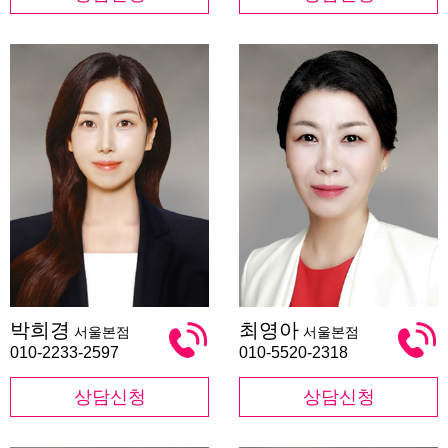
박
최
박희경
최영아
서울본점
서울본점
희
영
경
아
010-2233-2597
010-5520-2318
상담신청
상담신청