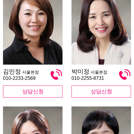
김
박
김민정
박미정
서울본점
서울본점
민
미
정
정
010-2233-2569
010-2255-8731
상담신청
상담신청