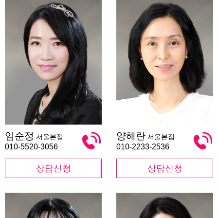
임
양
임순정
양해란
서울본점
서울본점
순
해
정
란
010-5520-3056
010-2233-2536
상담신청
상담신청