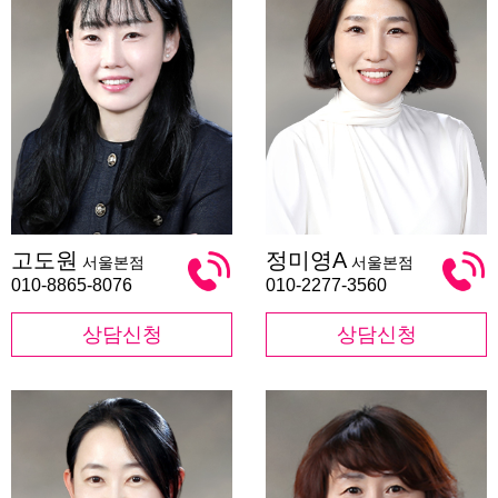
고
정
고도원
정미영A
서울본점
서울본점
도
미
원
영
010-8865-8076
010-2277-3560
A
상담신청
상담신청