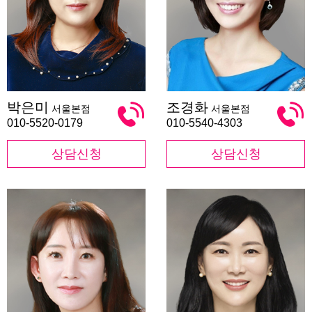
박
조
박은미
조경화
서울본점
서울본점
은
경
미
화
010-5520-0179
010-5540-4303
상담신청
상담신청