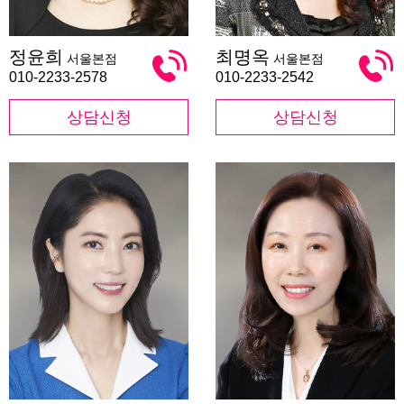
정
최
정윤희
최명옥
서울본점
서울본점
윤
명
희
옥
010-2233-2578
010-2233-2542
상담신청
상담신청