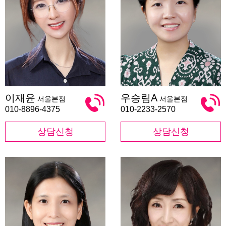
이
우
이재윤
우승림A
서울본점
서울본점
재
승
윤
림
010-8896-4375
010-2233-2570
A
상담신청
상담신청