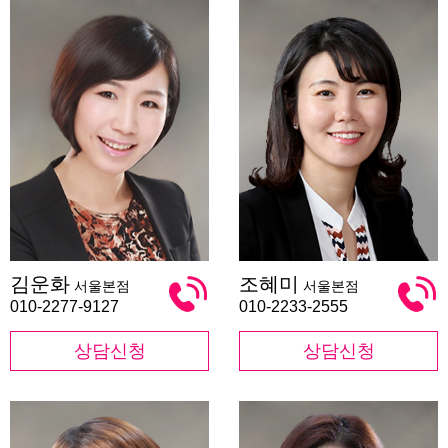
김
조
김운화
조혜미
서울본점
서울본점
운
혜
화
미
010-2277-9127
010-2233-2555
상담신청
상담신청