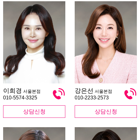
이
강
이희경
강은선
서울본점
서울본점
희
은
경
선
010-5574-3325
010-2233-2573
상담신청
상담신청