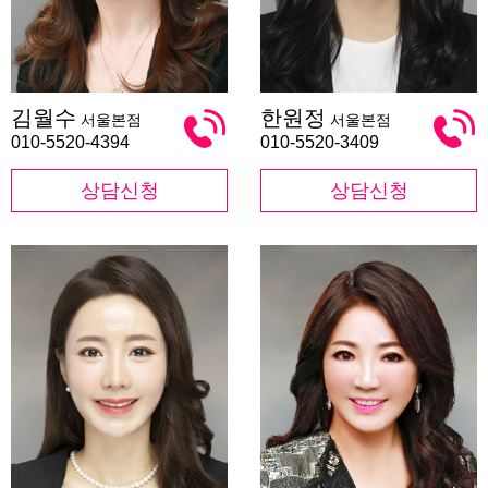
김
한
김월수
한원정
서울본점
서울본점
월
원
수
정
010-5520-4394
010-5520-3409
상담신청
상담신청