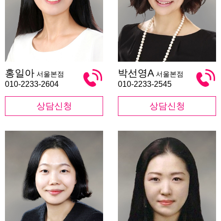
홍
박
홍일아
박선영A
서울본점
서울본점
일
선
아
영
010-2233-2604
010-2233-2545
A
상담신청
상담신청