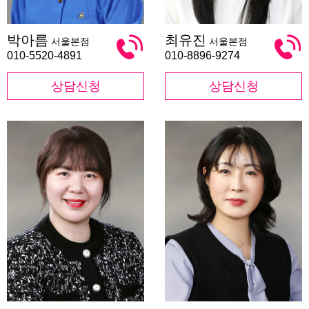
박
최
박아름
최유진
서울본점
서울본점
아
유
름
진
010-5520-4891
010-8896-9274
상담신청
상담신청
민
유