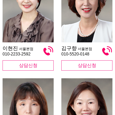
이
김
이현진
김구향
서울본점
서울본점
현
구
진
향
010-2233-2592
010-5520-0148
상담신청
상담신청