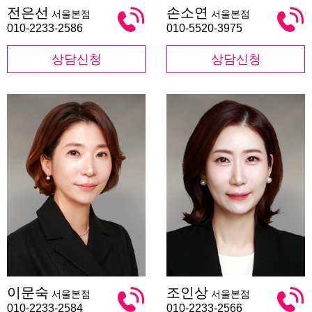
전
손
전은선
손소연
서울본점
서울본점
은
소
선
연
010-2233-2586
010-5520-3975
상담신청
상담신청
이
조
이문숙
조인상
서울본점
서울본점
문
인
숙
상
010-2233-2584
010-2233-2566