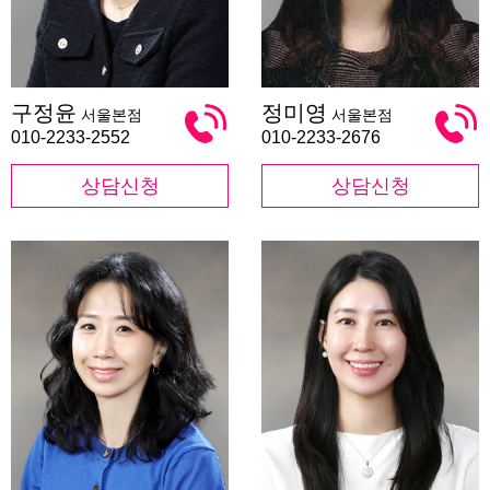
구
정
구정윤
정미영
서울본점
서울본점
정
미
윤
영
010-2233-2552
010-2233-2676
상담신청
상담신청